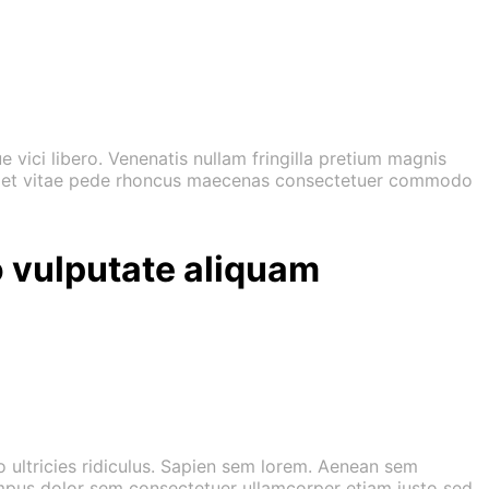
vici libero. Venenatis nullam fringilla pretium magnis
la eget vitae pede rhoncus maecenas consectetuer commodo
io vulputate aliquam
 ultricies ridiculus. Sapien sem lorem. Aenean sem
tempus dolor sem consectetuer ullamcorper etiam justo sed