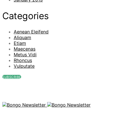
Categories
Aenean Eleifend
Aliquam
Etiam
Maecenas
Metus Vidi
Rhoncus
Vulputate
SUBSCRIBE