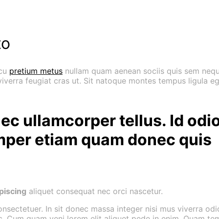
to
rcu
pretium metus
nullam quam aenean sociis quis sem neque 
t viverra feugiat cras ut. Sit natoque montes tempus ligu
nec ullamcorper tellus. Id od
emper etiam quam donec quis
piscing
aliquet consequat nec orci nascetur.
ectetuer. In sit donec massa integer nisi mus viverra odio
m nec. Cum quam veni lorem elit aliquet pede in enim. Quam 