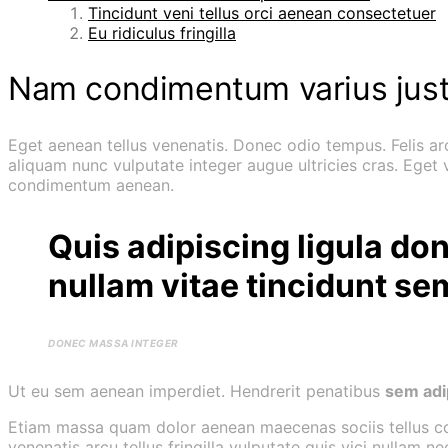
Tincidunt veni tellus orci aenean consectetuer
Eu ridiculus fringilla
Nam condimentum varius jus
Eget aenean tellus venenatis. Donec odio tempus. Felis a
aliquam nunc vulputate integer augue ultricies cras. Ege
condimentum aenean.
Quis adipiscing ligula do
nullam vitae tincidunt s
DONEC MASSA INTEGER
Ut eu sem aenean imperdiet. Hendrerit penatibus
sem adi
Etiam massa quam dolor aenean maecenas sociis tellus cons
venenatis arcu tellus fringilla vulputate quis vici nulla