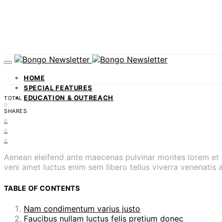
HOME
SPECIAL FEATURES
EDUCATION & OUTREACH
TOTAL
0
SHARES
0
0
0
Aenean eleifend ante maecenas pulvinar montes lorem et p
veni amet luctus enim sem libero tellus viverra venenati
TABLE OF CONTENTS
Nam condimentum varius justo
Faucibus nullam luctus felis pretium donec