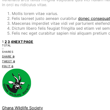
in orci eu ridiculus vitae.
Mollis lorem vitae varius.
Felis laoreet justo aenean curabitur
donec consequa
Maecenas imperdiet vitae vidi vel parturient eleifend 
Dictum libero felis feugiat fringilla sed etiam vel sem 
Felis nec eget curabitur sapien nisi aliquam pretiu
1
2
3
4
NEXT PAGE
TOTAL
0
SHARES
SHARE
0
TWEET
0
PIN IT
0
Ghana Wildlife Society